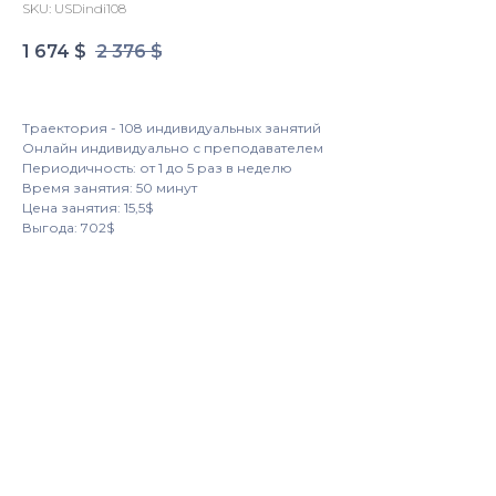
SKU:
USDindi108
1 674
$
2 376
$
Траектория - 108 индивидуальных занятий
Онлайн индивидуально с преподавателем
Периодичность: от 1 до 5 раз в неделю
Время занятия: 50 минут
Цена занятия: 15,5$
Выгода: 702$