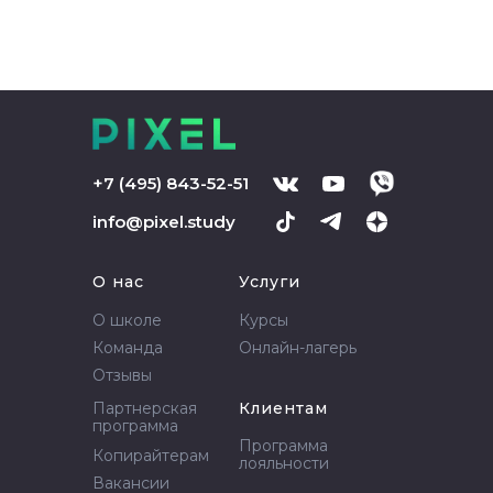
+7 (495) 843-52-51
info@pixel.study
О нас
Услуги
О школе
Курсы
Команда
Онлайн-лагерь
Отзывы
Партнерская
Клиентам
программа
Программа
Копирайтерам
лояльности
Вакансии