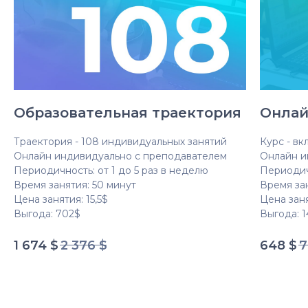
Образовательная траектория
Онлай
Траектория - 108 индивидуальных занятий
Курс - в
Онлайн индивидуально с преподавателем
Онлайн и
Периодичность: от 1 до 5 раз в неделю
Периодичн
Время занятия: 50 минут
Время за
Цена занятия: 15,5$
Цена заня
Выгода: 702$
Выгода: 
1 674
$
2 376
$
648
$
7